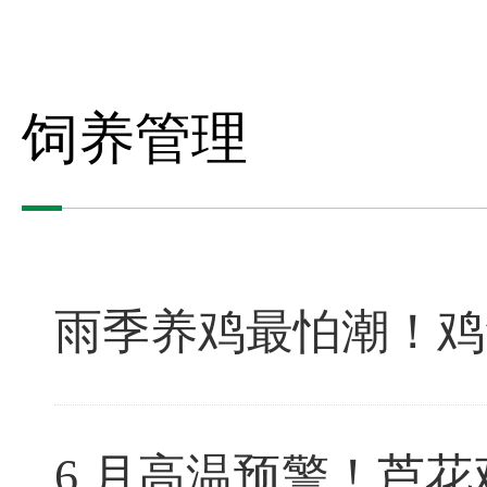
饲养管理
雨季养鸡最怕潮！鸡
6 月高温预警！芦花