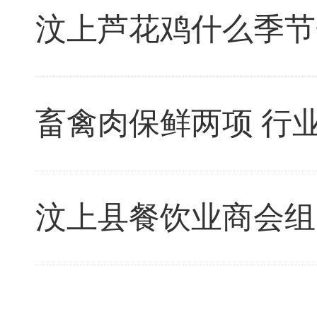
汶上芦花鸡什么季节
畜禽肉保鲜两项 行
汶上县餐饮业商会组