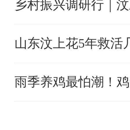
乡村振兴调研行｜汶上
山东汶上花5年救活几
雨季养鸡最怕潮！鸡