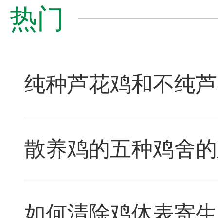
热门
纯种芦花鸡和不纯芦
散养鸡的五种鸡舍的
如何清除鸡体表寄生