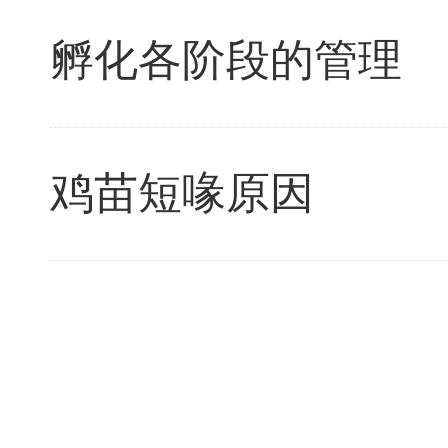
孵化各阶段的管理
鸡苗短喙原因