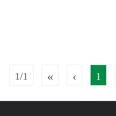
«
‹
1/1
1